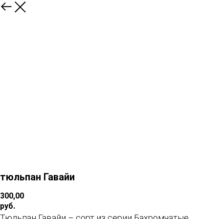
тюльпан Гавайи
300,00
руб.
Тюльпан Гавайи – сорт из серии Бахромчатые