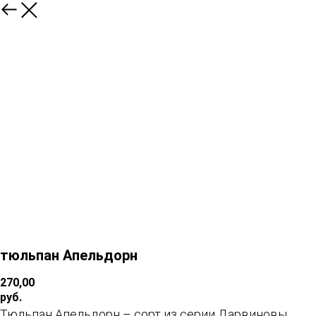
тюльпан Апельдорн
270,00
руб.
Тюльпан Апельдорн – сорт из серии Дарвиновы