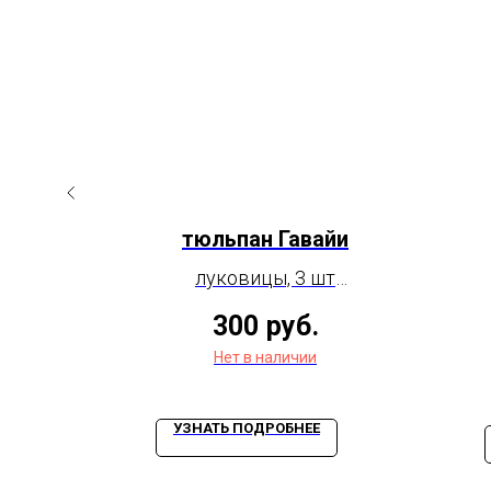
кан
тюльпан Гавайи
луковицы, 3 шт
т
(размер луковицы
300
руб.
цы
11/12)
Нет в наличии
УЗНАТЬ ПОДРОБНЕЕ