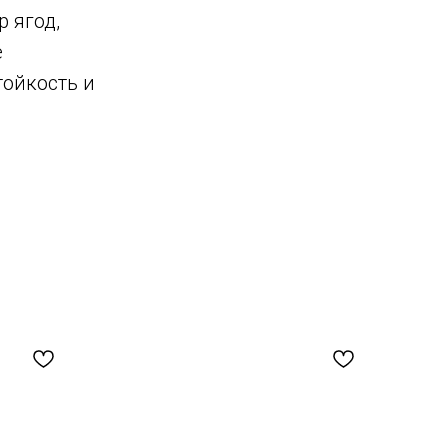
 ягод,
е
тойкость и