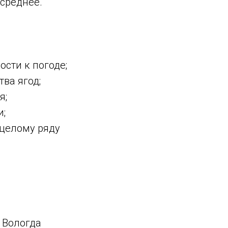
 среднее.
сти к погоде;
ва ягод;
я;
и;
целому ряду
 Вологда