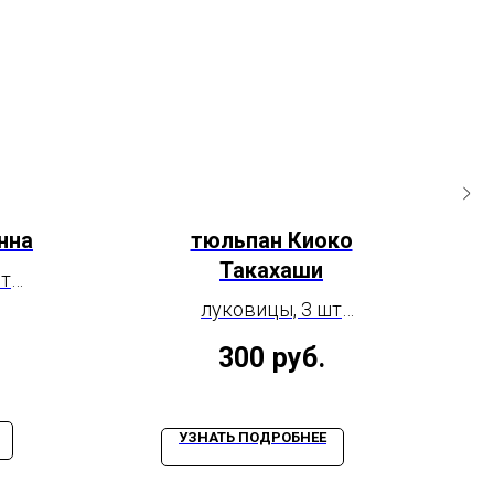
нна
тюльпан Киоко
Такахаши
шт
ицы
луковицы, 3 шт
(размер луковицы
300
руб.
11/12)
УЗНАТЬ ПОДРОБНЕЕ