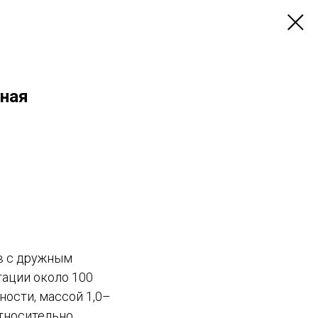
нная
в с дружным
тации около 100
ности, массой 1,0–
относительно