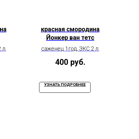
на
красная смородина
Йонкер ван тетс
 л.
саженец 1год, ЗКС 2 л.
400
руб.
УЗНАТЬ ПОДРОБНЕЕ