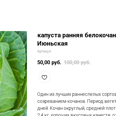
капуста ранняя белокоча
Июньская
Артикул:
50,00
руб.
100,00
руб.
Один из лучших раннеспелых сорто
созреванием кочанов. Период веге
дней. Кочан округлый, средней плот
2,4 кг, хороших вкусовых качеств, 