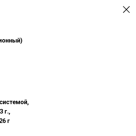
ионный)
системой,
 г.,
26 г