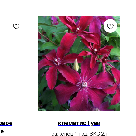
овое
клематис Гуви
е
саженец 1 год, ЗКС 2л