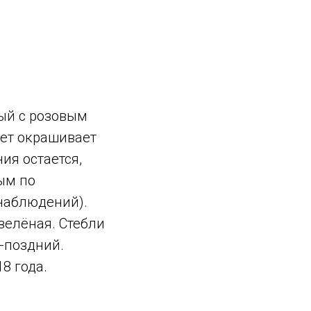
ый с розовым
ет окрашивает
ия остается,
ым по
 наблюдений).
зелёная. Стебли
-поздний.
8 года.