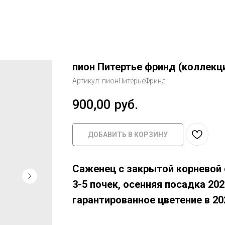
пион Питертье фринд (коллекц
Артикул:
пионПитерьеФринд
900,00
руб.
ДОБАВИТЬ В КОРЗИНУ
Саженец с закрытой корневой 
3-5 почек, осенняя посадка 2023
гарантированное цветение в 20