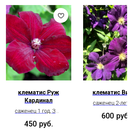
клематис Руж
клематис Вио
Кардинал
саженец 2-летн
саженец 1 год, ЗКС
ЗКС
600
руб.
2л
450
руб.