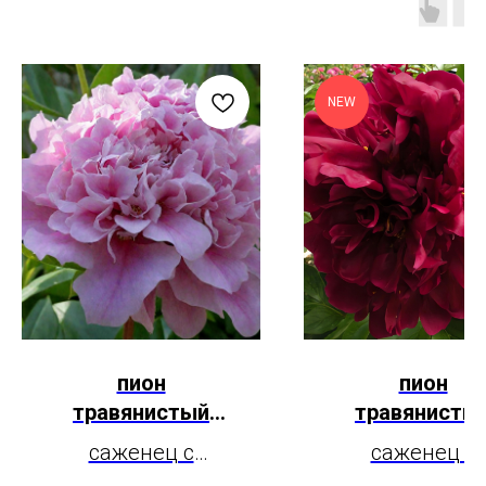
NEW
пион
пион
травянистый
травянисты
Месье Жюль
Месье Марти
саженец с
саженец с
Эли
Каюзак
закрытой
закрытой