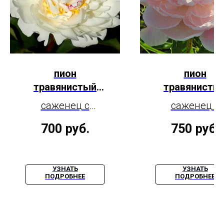
пион
пион
травянистый
травянисты
Боул де Неже
Президент
саженец с
саженец с
Вилсон
закрытой
закрытой
700
руб.
750
руб.
корневой
корневой
системой, 3-5
системой, 3-
почек
почек
УЗНАТЬ
УЗНАТЬ
ПОДРОБНЕЕ
ПОДРОБНЕЕ