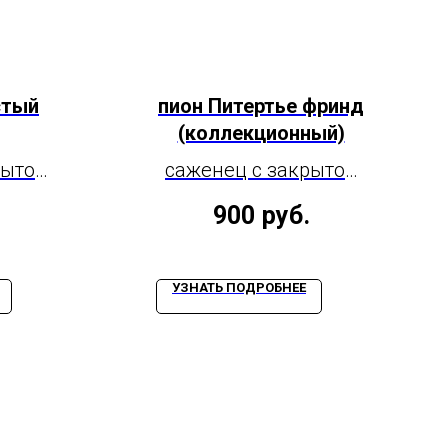
стый
пион Питертье фринд
(коллекционный)
рытой
саженец с закрытой
емой,
корневой системой,
900
руб.
3-5 почек
УЗНАТЬ ПОДРОБНЕЕ