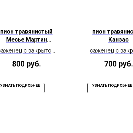
пион травянистый
пион травяни
Месье Мартин
Канзас
Каюзак
саженец с закрытой
саженец с зак
корневой системой,
корневой сист
800
руб.
700
руб.
2-3 почки
3-5 почек
УЗНАТЬ ПОДРОБНЕЕ
УЗНАТЬ ПОДРОБНЕЕ