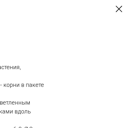
стения,
- корни в пакете
светленным
ками вдоль