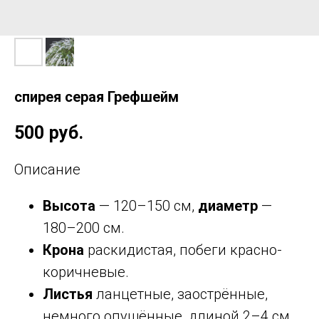
спирея серая Грефшейм
500
руб.
Описание
Высота
— 120–150 см,
диаметр
—
180–200 см.
Крона
раскидистая, побеги красно-
коричневые.
Листья
ланцетные, заострённые,
немного опушённые, длиной 2–4 см.