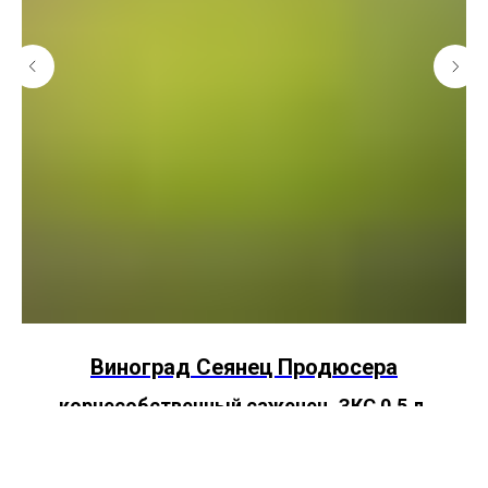
Виноград Сеянец Продюсера
корнесобственный саженец, ЗКС 0,5 л.
500
руб.